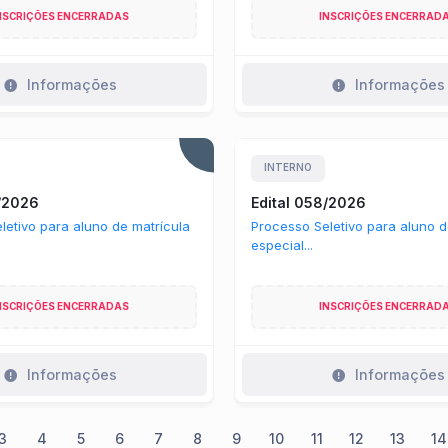
NSCRIÇÕES ENCERRADAS
INSCRIÇÕES ENCERRAD
Informações
Informações
INTERNO
9/2026
Edital 058/2026
letivo para aluno de matrícula
Processo Seletivo para aluno d
especial...
NSCRIÇÕES ENCERRADAS
INSCRIÇÕES ENCERRAD
Informações
Informações
3
4
5
6
7
8
9
10
11
12
13
14