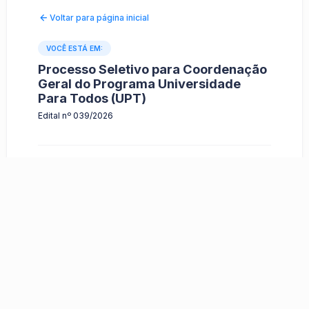
Voltar para página inicial
VOCÊ ESTÁ EM:
Processo Seletivo para Coordenação
Geral do Programa Universidade
Para Todos (UPT)
Edital nº 039/2026
O que é
PROCESSO SELETIVO SIMPLIFICADO,
exclusivamente para servidores(as) ativos(as)
dos quadros docente e técnico administrativo da
UNEB, que atendam aos PRÉ-REQUISITOS
necessários para exercer as diversas funções
as funções de Coordenador Pedagógico Geral,
Coordenador Financeiro Geral e Coordenador
Administrativo Geral, que irão compor a equipe
da COORDENAÇÃO GERAL, na implementação
do PROGRAMA UNIVERSIDADE PARA TODOS
(UPT), no âmbito da UNEB.