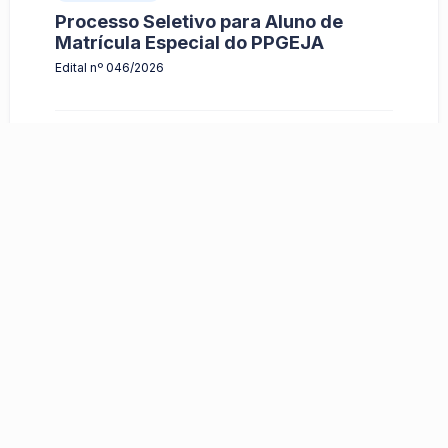
Processo Seletivo para Aluno de
Matrícula Especial do PPGEJA
Edital nº 046/2026
O que é
Inscrições do Processo Seletivo para Aluno de
Matrícula Especial, semestre de ingresso 2026.2,
do Curso de Mestrado Programa de Pós-
graduação em Educação de Jovens e Adultos
(PPGEJA), ofertado no Departamento de
Educação (DEDC I), Campus I da UNEB em
Salvador
Quando
Período de Inscrições:
6/5/2026 a 6/30/2026